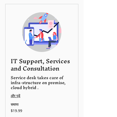
IT Support, Services
and Consultation
Service desk takes care of
infra-structure on premise,
cloud hybrid .
और पढ़ें
समाप्त
19.99
$19.99
यूएस
डॉलर