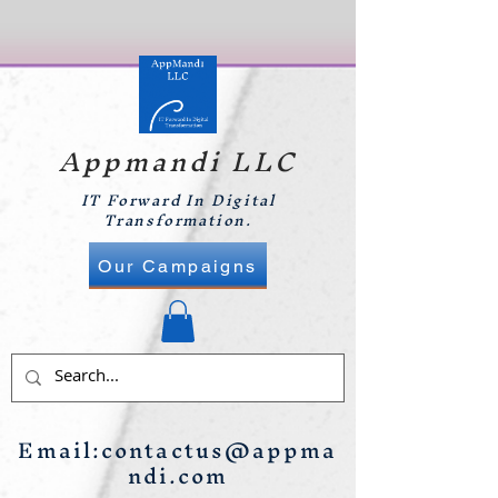
Appmandi LLC
IT Forward In Digital
Transformation.
Our Campaigns
Email:
contactus@appma
ndi.com