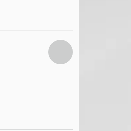
19.99
امریکی
ڈالر