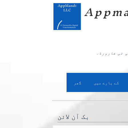
Appma
 ٹی فارورڈ۔
کے بارے میں
گھر
بک آن لائن