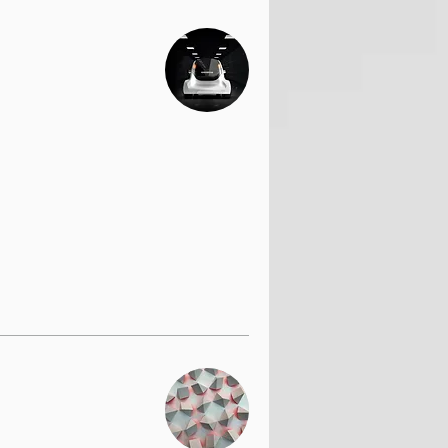
99.99
امریکی
ڈالر