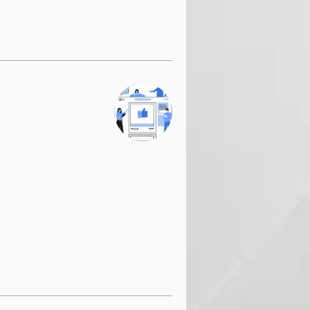
19.99
امریکی
ڈالر