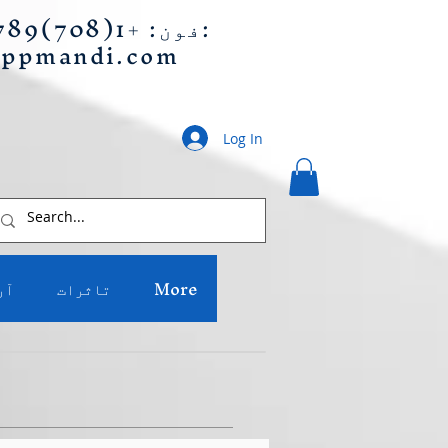
ای میل:
فون: +1(708)789-0939
appmandi.com
Log In
More
تاثرات
آر