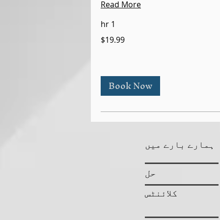
Read More
1 hr
$19.99
Book Now
ہمارے بارے میں
حل
کلائنٹس