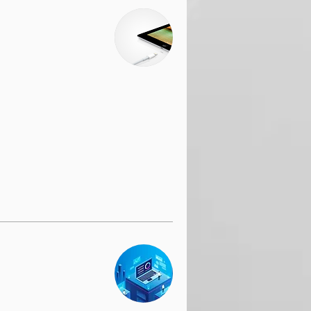
19.99
امریکی
ڈالر