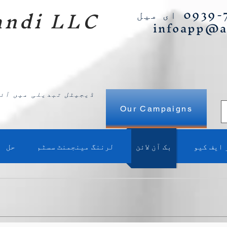
ndi LLC
infoapp@
ڈیجیٹل تبدیلی میں آئی
Our Campaigns
 ایف کیو
بک آن لائن
لرننگ مینجمنٹ سسٹم
حل