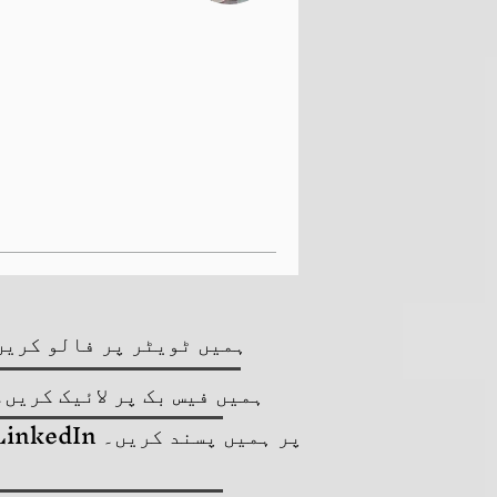
19.99
امریکی
ڈالر
ہمیں ٹویٹر پر فالو کریں
ہمیں فیس بک پر لائیک کریں۔
LinkedIn پر ہمیں پسند کریں۔