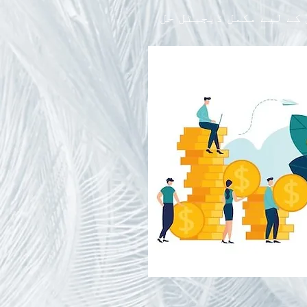
 کے لیے مکمل ڈیجیٹل حل