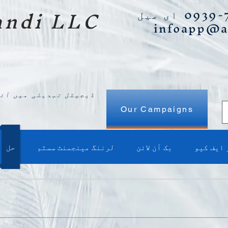
ndi LLC
infoapp@
ڈیجیٹل تبدیلی میں آئی
Our Campaigns
 ایف کیو
بک آن لائن
لرننگ مینجمنٹ سسٹم
حل