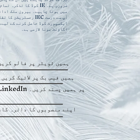
ضروری ہے۔ IE کوڈ کا تذک
میں ہونا چاہیے۔ بیرون ملک ادائ
آپ سے درست IEC رجسٹریش
اکاؤنٹ ہونا لازمی ہے۔
ہمیں ٹویٹر پر فالو کریں
ہمیں فیس بک پر لائیک کریں۔
LinkedIn پر ہمیں پسند کریں۔
اپنے منصوبوں کا دائرہ کار