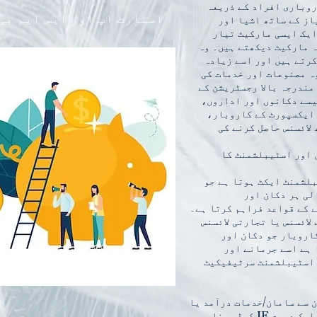
روباری افراد کے ذریعہ
اسٹارٹ اپ اور ایس ایم بی
از کے ساتھ اشیا اور
ایک ایسی مارکیٹ تیار
ہ مارکیٹ دیکھتے ہیں۔ وہ
کرتے ہیں اور اسے زیادہ
ہ مصنوعات اور خدمات کی
مندرجہ بالا رجسٹریشن کے
یسے دکانوں اور اداروں،
ایکسپورٹ کے کاروبار،
لائسنس حاصل کرنے کی
 اور اسٹیبلشمنٹ کا
بلشمنٹ ایکٹ ہوتا ہے جو
لی ہر دکان اور
 کے قواعد فراہم کرتا ہے۔
لائسنس یا تجارتی لائسنس
اروبار جو دکان اور
 ہے اسے جرمانے اور
 اسٹیبلشمنٹ سرٹیفیکیٹ
 سے سامان/خدمات درآمد یا
برآمد کرنا چاہتے ہیں ان کے پاس ایک درست IE کوڈ ہونا