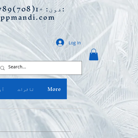
ای میل:
فون: +1(708)789-0939
appmandi.com
Log In
More
تاثرات
آر