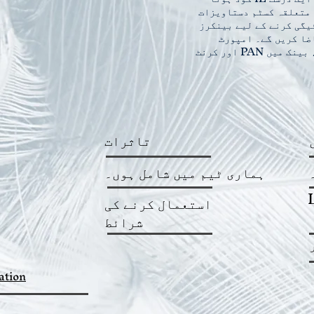
رہ تمام متعلقہ کسٹم دستاویزات
یگی کرنے کے لیے بینکرز
ن کا تقاضا کریں گے۔ امپورٹ
ایکسپورٹ کوڈ حاصل کرنے کے لیے، بینک میں PAN اور کرنٹ
تاثرات
ہماری ٹیم میں شامل ہوں۔
استعمال کرنے کی
شرائط
ation