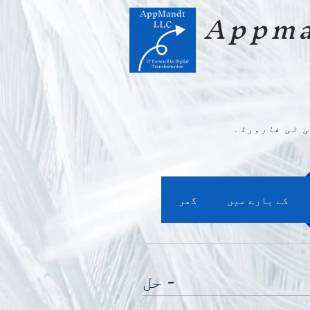
Appma
 ٹی فارورڈ۔
کے بارے میں
گھر
حل -