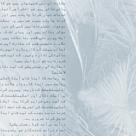
سٹارٹ اپ نئی کمپنیاں ہیں جو کا
پائی جاتی ہیں جو اختراعی آئیڈی
خدمات تیار کرنا چاہتے ہیں اور 
کرنا چاہتے ہیں، جس میں وہ ممکن
موجودہ مصنوعات میں کمی کو دور 
مؤثر بناتے ہیں اور یہاں تک کہ و
ایک پوری نئی قسم بنا سکتے ہیں۔ 
علاوہ، مخصوص قسم کے سٹارٹ اپس ج
کھانے پینے کے کاروبار، امپورٹ 
مالیاتی ادارے وغیرہ کے لیے کچھ 
ضرورت ہے جو درج ذیل ہیں:
اسٹارٹ اپ رجسٹریشن کے لیے دکان
لائسنس:
ہر ریاست کا اپنا شاپ اینڈ اسٹی
ریاست میں اپنا کاروبار چلانے وا
اسٹیبلشمنٹ کے ذریعہ پیروی کرنے
یہ ایکٹ دکان اور اسٹیبلشمنٹ کے 
کے لیے بھی فراہم کرتا ہے۔ ایک ک
اسٹیبلشمنٹ کی تعریف کے تحت آتا
جرمانے سے بچنے کے لیے شاپ اینڈ
حاصل کرنا ضروری ہے۔
درآمد برآمد کوڈ رجسٹریشن:
تمام درآمد کنندگان جو ہندوستان