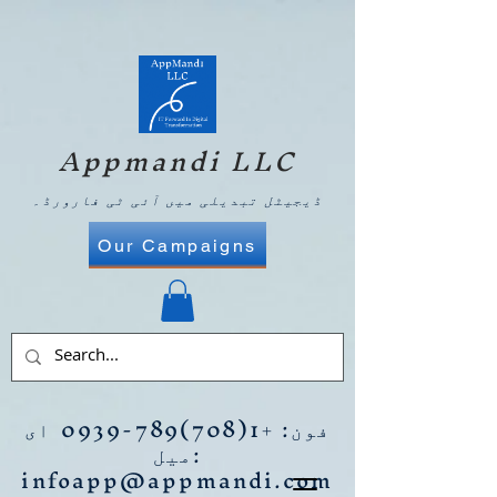
Appmandi LLC
ڈیجیٹل تبدیلی میں آئی ٹی فارورڈ۔
Our Campaigns
فون:
+1(708)789-0939
ای
میل:
infoapp@appmandi.com