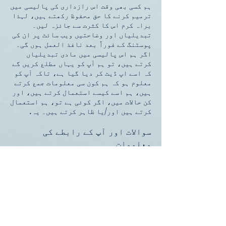
ہم کسی بھی وقت اس رازداری کی پالیسی میں
ترمیم کرنے کا حق محفوظ رکھتے ہیں، لہذا
براہ کرم اس کا کثرت سے جائزہ لیں۔
تبدیلیاں اور وضاحتیں ویب سائٹ پر ان کی
پوسٹنگ کے فوراً بعد نافذ العمل ہوں گی۔
اگر ہم اس پالیسی میں مادی تبدیلیاں
کرتے ہیں، تو ہم آپ کو یہاں مطلع کریں گے
کہ اسے اپ ڈیٹ کر دیا گیا ہے، تاکہ آپ کو
معلوم ہو کہ ہم کون سی معلومات جمع کرتے
ہیں، ہم اسے کیسے استعمال کرتے ہیں، اور
کن حالات میں، اگر کوئی ہے تو، ہم استعمال
کرتے ہیں اور/یا ظاہر کرتے ہیں۔ یہ.
سوالات اور آپ کے رابطے کی
معلومات
اگر آپ: آپ کے بارے میں ہمارے پاس موجود
کسی بھی ذاتی معلومات تک رسائی، درست،
ترمیم یا حذف کرنا چاہتے ہیں، تو آپ کو
ہم سے [آپ کا ای میل] پر رابطہ کرنے یا
ہمیں ایک میل بھیجنے کے لیے مدعو کیا
جاتا ہے:
infoapp@appmandi.com
۔
ہمارے بارے میں