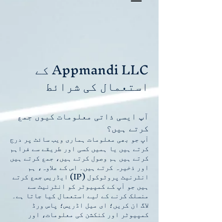
Appmandi LLC کے
استعمال کی شرائط
آپ ایسی ذاتی معلومات کیوں جمع
کرتے ہیں؟
آپ جو بھی معلومات ہماری ویب سائٹ پر درج
کرتے ہیں یا ہمیں کسی اور طریقے سے فراہم
کرتے ہیں ہم وصول کرتے ہیں، جمع کرتے ہیں
اور ذخیرہ کرتے ہیں۔ اس کے علاوہ، ہم
انٹرنیٹ پروٹوکول (IP) ایڈریس جمع کرتے
ہیں جو آپ کے کمپیوٹر کو انٹرنیٹ سے
منسلک کرنے کے لیے استعمال کیا جاتا ہے۔
لاگ ان کریں؛ ای میل اڈریس؛ پاس ورڈ
کمپیوٹر اور کنکشن کی معلومات، اور