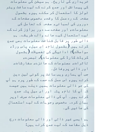
خریداری کی تاریخ۔ ہم سیشن کی معلومات
کی پیمائش اور جمع کرنے کے لیے سافٹ ویئر
ٹولز کا استعمال کر سکتے ہیں، بشمول
صفحہ کے ردعمل کا وقت، مخصوص صفحات کے
دوروں کی لمبائی، صفحہ کے تعامل کی
معلومات، اور صفحے سے دور براؤز کرنے کے
لیے استعمال کیے جانے والے طریقے۔ ہم
ذاتی طور پر قابل شناخت معلومات بھی جمع
کرتے ہیں (بشمول نام، ای میل، پاس ورڈ،
مواصلات)؛ ادائیگی کی تفصیلات (بشمول
کریڈٹ کارڈ کی معلومات)، تبصرے،
تاثرات، مصنوعات کے جائزے، سفارشات،
اور ذاتی پروفائل۔
جب آپ ہماری ویب سائٹ پر کوئی لین دین
کرتے ہیں، اس عمل کے حصے کے طور پر، ہم آپ
کی جو ذاتی معلومات ہمیں دیتے ہیں جیسے
کہ آپ کا نام، پتہ اور ای میل پتہ جمع
کرتے ہیں۔ آپ کی ذاتی معلومات صرف اوپر
بیان کردہ مخصوص وجوہات کے لیے استعمال
کی جائیں گی۔
ہم ایسی غیر ذاتی اور ذاتی معلومات درج
ذیل مقاصد کے لیے جمع کرتے ہیں: