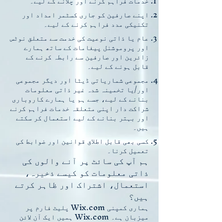
خدمات فراہم کرنے اور چلانے کے لیے۔
اپنے صارفین کو جاری کسٹمر امداد اور
تکنیکی مدد فراہم کرنے کے لیے۔
عام یا ذاتی نوعیت کی خدمت سے متعلق نوٹس
اور پروموشنل پیغامات کے ساتھ ہمارے
زائرین اور صارفین سے رابطہ کرنے کے
قابل ہونے کے لیے۔
مجموعی شماریاتی ڈیٹا اور دیگر مجموعی
اور/یا تخمینہ شدہ غیر ذاتی معلومات
بنانے کے لیے، جسے ہم یا ہمارے کاروباری
شراکت دار اپنی متعلقہ خدمات فراہم کرنے
اور بہتر بنانے کے لیے استعمال کر سکتے
ہیں۔
کسی بھی قابل اطلاق قوانین اور ضوابط کی
تعمیل کرنا۔
ہم آپ کی سائٹ پر آنے والوں کی
ذاتی معلومات کو کیسے ذخیرہ،
استعمال، اشتراک اور ظاہر کرتے
ہیں؟
ہماری کمپنی Wix.com پلیٹ فارم پر
میزبان ہے۔ Wix.com ہمیں ایک آن لائن