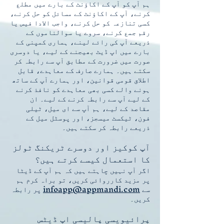
ہم آپ کو آپ کے اکاؤنٹ کے بارے میں مطلع
کرنے، آپ کے اکاؤنٹ کے مسائل کو حل کرنے،
کسی تنازعہ کو حل کرنے، واجب الادا فیس یا
رقم جمع کرنے، سروے یا سوالناموں کے
ذریعے آپ کی رائے لینے، ہماری کمپنی کے
بارے میں اپ ڈیٹ بھیجنے کے لیے، یا دوسری
صورت میں ضرورت کے مطابق آپ سے رابطہ کر
سکتے ہیں۔ ہمارے صارف کے معاہدے، قابل
اطلاق قومی قوانین، اور ہمارے آپ کے ساتھ
ہونے والے کسی بھی معاہدے کو نافذ کرنے
کے لیے آپ سے رابطہ کرنے کے لیے۔ ان
مقاصد کے لیے، ہم آپ سے ای میل، ٹیلی
فون، ٹیکسٹ میسجز، اور پوسٹل میل کے
ذریعے رابطہ کر سکتے ہیں۔
آپ کوکیز اور دوسرے ٹریکنگ ٹولز
کا استعمال کیسے کرتے ہیں؟
اگر آپ نہیں چاہتے ہیں کہ ہم آپ کے ڈیٹا
پر مزید کارروائی کریں، تو براہ کرم ہم
سے
infoapp@appmandi.com
پر رابطہ
کریں۔
پرائیویسی پالیسی اپ ڈیٹس