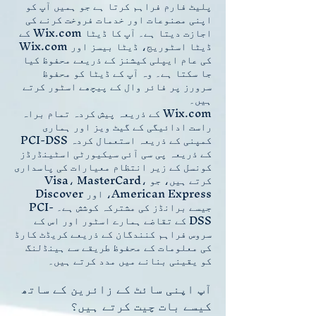
پلیٹ فارم فراہم کرتا ہے جو ہمیں آپ کو
اپنی مصنوعات اور خدمات فروخت کرنے کی
اجازت دیتا ہے۔ آپ کا ڈیٹا Wix.com کے
ڈیٹا اسٹوریج، ڈیٹا بیسز اور Wix.com
کی عام ایپلی کیشنز کے ذریعے محفوظ کیا
جا سکتا ہے۔ وہ آپ کے ڈیٹا کو محفوظ
سرورز پر فائر وال کے پیچھے اسٹور کرتے
ہیں۔
Wix.com کے ذریعہ پیش کردہ تمام براہ
راست ادائیگی کے گیٹ ویز اور ہماری
کمپنی کے ذریعہ استعمال کردہ PCI-DSS
کے ذریعہ پی سی آئی سیکیورٹی اسٹینڈرڈز
کونسل کے زیر انتظام معیارات کی پاسداری
کرتے ہیں، جو Visa، MasterCard،
American Express، اور Discover
جیسے برانڈز کی مشترکہ کوشش ہے۔ PCI-
DSS کے تقاضے ہمارے اسٹور اور اس کے
سروس فراہم کنندگان کے ذریعے کریڈٹ کارڈ
کی معلومات کے محفوظ طریقے سے ہینڈلنگ
کو یقینی بنانے میں مدد کرتے ہیں۔
آپ اپنی سائٹ کے زائرین کے ساتھ
کیسے بات چیت کرتے ہیں؟