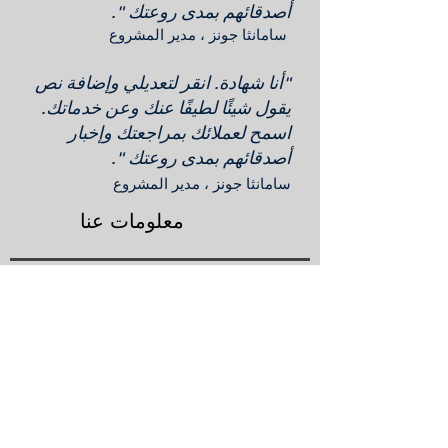
أصدقائهم بمدى روعتك ".
​​
سامانثا جونز ، مدير المشروع
"أنا شهادة. انقر لتعديلي وإضافة نص
يقول شيئًا لطيفًا عنك وعن خدماتك.
اسمح لعملائك بمراجعتك وإخبار
أصدقائهم بمدى روعتك ".
سامانثا جونز ، مدير المشروع
معلومات عنا
حلول
العملاء
ردود الفعل