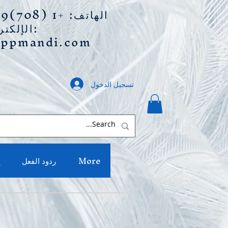
الهاتف: +1 (708)789-0939
الإلكتروني:
appmandi.com
تسجيل الدخول
More
ردود الفعل