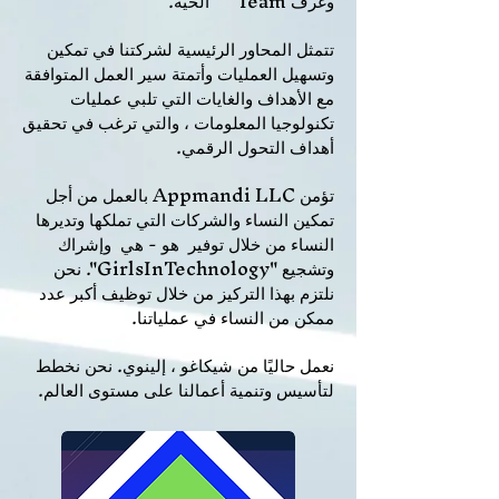
وغرف Team ™ الحية.
تتمثل المحاور الرئيسية لشركتنا في تمكين
وتسهيل العمليات وأتمتة سير العمل المتوافقة
مع الأهداف والغايات التي تلبي عمليات
تكنولوجيا المعلومات ، والتي ترغب في تحقيق
أهداف التحول الرقمي.
تؤمن Appmandi LLC بالعمل من أجل
تمكين النساء والشركات التي تملكها وتديرها
النساء من خلال توفير
هو - هي
وإشراك
وتشجيع "GirlsInTechnology". نحن
نلتزم بهذا التركيز من خلال توظيف أكبر عدد
ممكن من النساء في عملياتنا.
نعمل حاليًا من شيكاغو ، إلينوي. نحن نخطط
لتأسيس وتنمية أعمالنا على مستوى العالم.