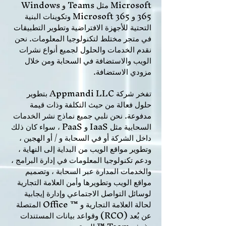
Microsoft مثل Teams و Windows
365 و Microsoft 365 وتكوينات البنية
التحتية للأجهزة الافتراضية وتطوير التطبيقات
في متجر مختلط لتكنولوجيا المعلومات. نحن
نقدم الخدمات والحلول لجميع أنواع نشرات
الويب والاستضافة في السحابة ومن خلال
مزودي الاستضافة.
تفخر شركة Appmandi LLC بتطوير
حلول فعالة من حيث التكلفة وذات قيمة
مدفوعة. نحن نلبي جميع نماذج نشر الخدمات
السحابية مثل IaaS و PaaS ، سواء كان ذلك
داخل الشركة أو في السحابة و / أو الهجين ،
وتطوير مواقع الويب من البداية إلى النهاية ،
ودعم تكنولوجيا المعلومات في إدارة البرامج ،
والخدمات المدارة عبر السحابة ، وتصميم
مواقع الويب وتطويرها وأمن العلامة التجارية
لوسائل التواصل الاجتماعي وإدارة إيجابية
لحالة العلامة التجارية و ™ Office المتصلة
عن بُعد (RCO) وقواعد بيانات المستندات