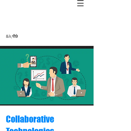
&lt;पीछे
Collaborative