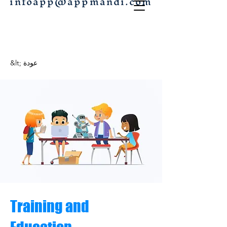
infoapp@appmandi.com
&lt; عودة
Training and