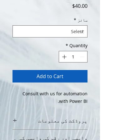
Price
$40.00
سائز
*
*
Quantity
Add to Cart
Consult with us for automation
with Power BI.
پروڈکٹ کی معلومات
میں پروڈکٹ کی تفصیل ہوں۔ میں آپ
واپسی اور رقم کی واپسی کی
کے پروڈکٹ کے بارے میں مزید