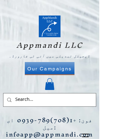
Appmandi LLC
ڈیجیٹل تبدیلی میں آئی ٹی فارورڈ۔
Our Campaigns
فون:
+1(708)789-0939
ای
میل:
infoapp@appmandi.com