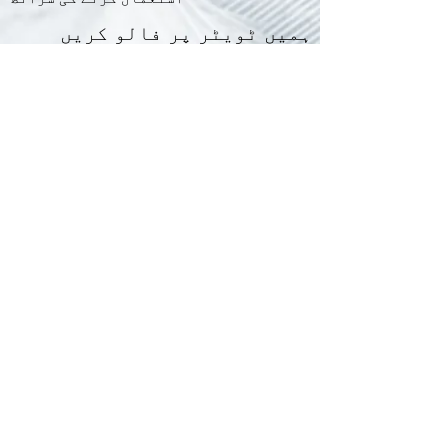
ہمیں ٹویٹر پر فالو کریں
ہمیں فیس بک پر لائیک کریں۔
LinkedIn پر ہمیں پسند کریں۔
ہماری ٹیم میں شامل ہوں۔
Do Not Sell My Personal Information
اپنے منصوبوں کا دائرہ کار