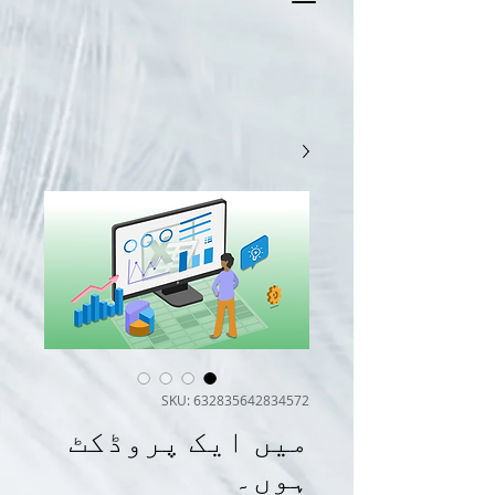
SKU: 632835642834572
میں ایک پروڈکٹ
ہوں۔