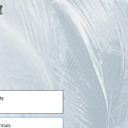
ँ
ीद
tials